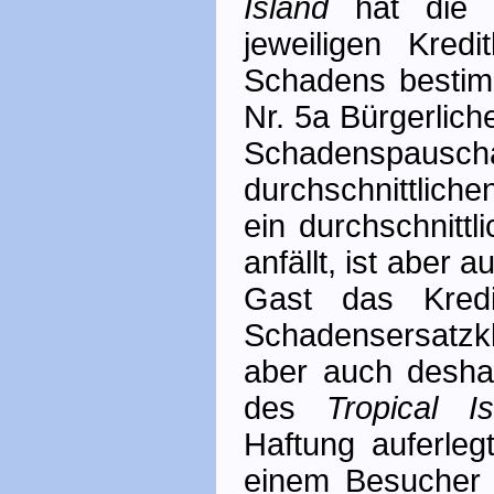
Island
hat die 
jeweiligen Kred
Schadens bestim
Nr. 5a Bürgerlic
Schadens­pauscha
durchschnittliche
ein durchschnittl
anfällt, ist aber 
Gast das Kredi
Schadensersatz­
aber auch desha
des
Tropical Is
Haftung auferle
einem Besucher 