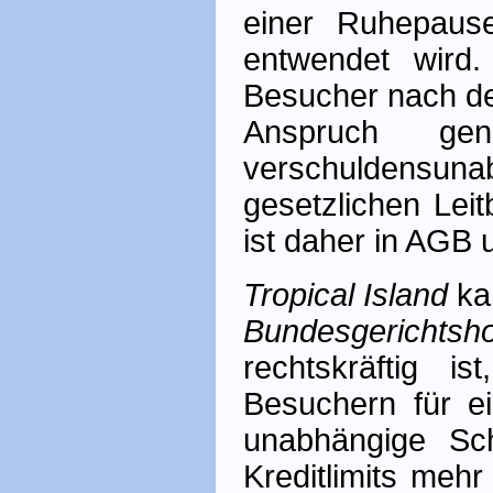
einer Ruhepaus
entwendet wird
Besucher nach de
Anspruch ge
verschuldens­un
gesetzlichen Lei
ist daher in AGB 
Tropical Island
ka
Bundesgerichtsho
rechtskräftig i
Besuchern für ei
unabhängige Sc
Kreditlimits meh