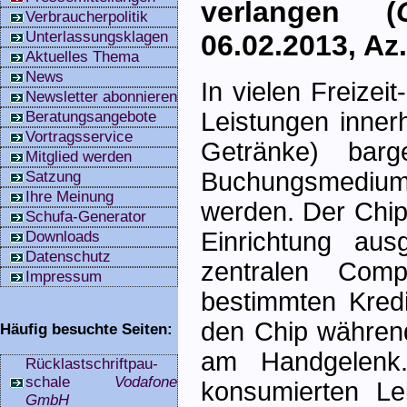
verlangen (
Verbraucherpolitik
Unterlassungsklagen
06.02.2013, Az.
Aktuelles Thema
News
In vielen Freize
Newsletter abonnieren
Leistungen inner
Beratungsangebote
Vortragsservice
Getränke) barge
Mitglied werden
Buchungsmediums
Satzung
Ihre Meinung
werden. Der Chip
Schufa-Generator
Einrichtung aus
Downloads
Datenschutz
zentralen Com
Impressum
bestimmten Kredit
den Chip währen
Häufig besuchte Seiten:
am Handgelenk.
Rücklastschriftpau­
schale
Vodafone
konsumierten L
GmbH