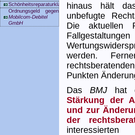
hinaus hält d
Schönheitsreparaturklauseln
Ordnungsgeld gegen
unbefugte Rechts
Mobilcom-Debitel
GmbH
Die aktuellen 
Fallgestaltun
Wertungswidersp
werden. Fern
rechtsberatende
Punkten Änderun
Das
BMJ
hat
Stärkung der A
und zur Änderun
der rechtsber
interessierte