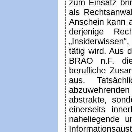
zum Einsatz brin
als Rechtsanwal
Anschein kann a
derjenige Rec
„Insiderwissen“,
tätig wird. Aus
BRAO n.F. die 
berufliche Zus
aus. Tatsäch
abzuwehrenden
abstrakte, son
einerseits inne
naheliegende u
Informationsa