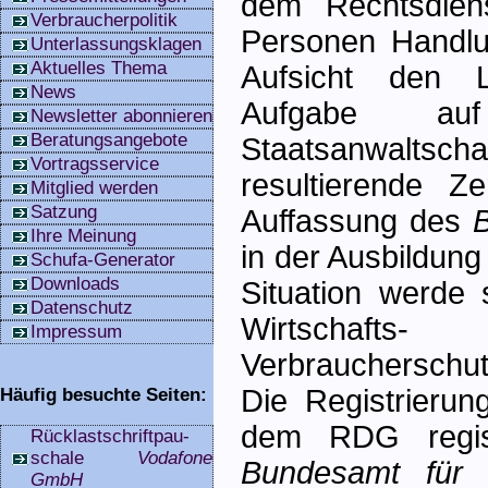
dem Rechtsdiens
Verbraucherpolitik
Personen Handlun
Unterlassungsklagen
Aktuelles Thema
Aufsicht den L
News
Aufgabe au
Newsletter abonnieren
Beratungsangebote
Staatsanwaltsch
Vortragsservice
resultierende Ze
Mitglied werden
Satzung
Auffassung des
Ihre Meinung
in der Ausbildung
Schufa-Generator
Downloads
Situation werde 
Datenschutz
Wirtschaft
Impressum
Verbraucherschut
Die Registrierun
Häufig besuchte Seiten:
dem RDG regist
Rücklastschriftpau­
schale
Vodafone
Bundesamt für J
GmbH