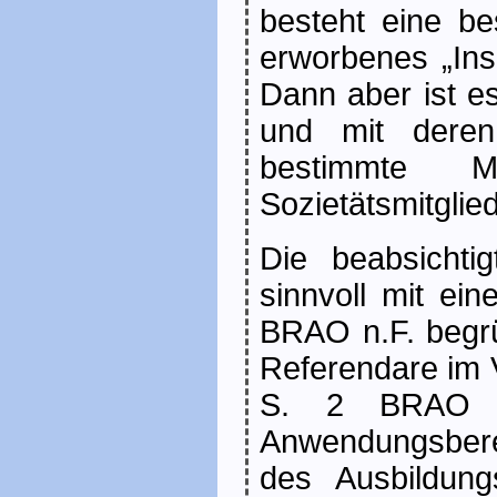
besteht eine b
erworbenes „Ins
Dann aber ist e
und mit deren 
bestimmte 
Sozietätsmitgli
Die beabsichti
sinnvoll mit ei
BRAO n.F. begr
Referendare im 
S. 2 BRAO n
Anwendungsbere
des Ausbildung