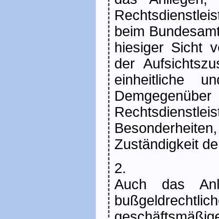
Rechtsdienstlei
beim Bundesamt f
hiesiger Sicht v
der Aufsichtsz
einheitliche 
Demgegenüber b
Rechtsdienstlei
Besonderheit
Zuständigkeit de
2.
Auch das Anli
bußgeldrechtli
geschäftsmäß