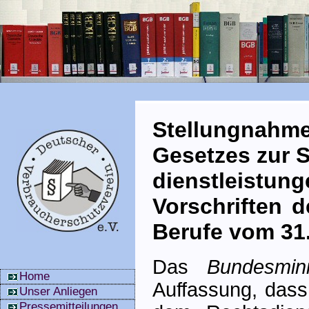
Stellungnahm
Gesetzes zur S
dienst­leistu
Vor­schriften 
Berufe vom 31
Das
Bundesmin
Home
Auffassung, dass
Unser Anliegen
Pressemitteilungen